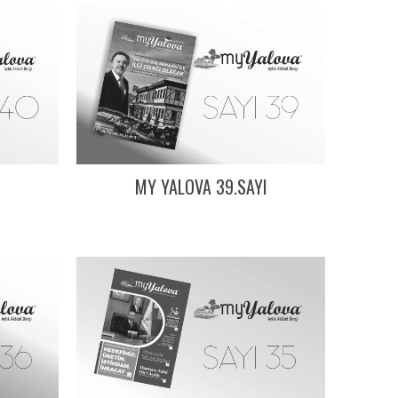
I
MY YALOVA 39.SAYI